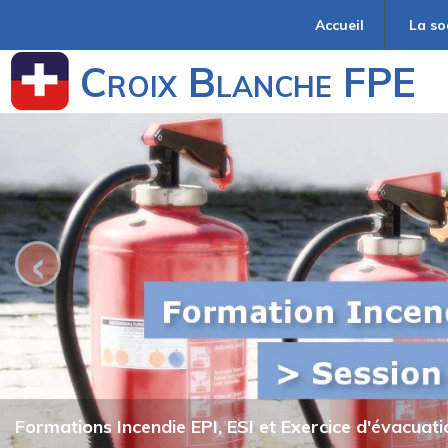
Accueil
La so
Croix Blanche FPE
‹
Formations Incendie EPI, ESI et Exercice d'évacuati