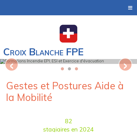
Formations Incendie EPI, ESI et Exercice
Croix Blanche FPE
‹
›
d'évacuation
Gestes et Postures Aide à
la Mobilité
82
stagiaires en 2024